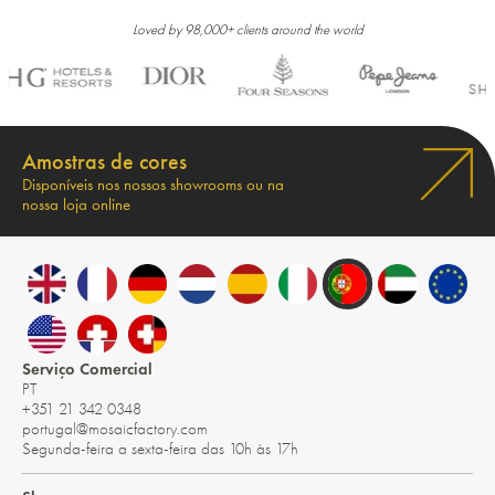
Loved by 98,000+ clients around the world
Amostras de cores
Disponíveis nos nossos showrooms ou na
nossa loja online
Serviço Comercial
PT
+351 21 342 0348
portugal@mosaicfactory.com
Segunda-feira a sexta-feira das 10h às 17h